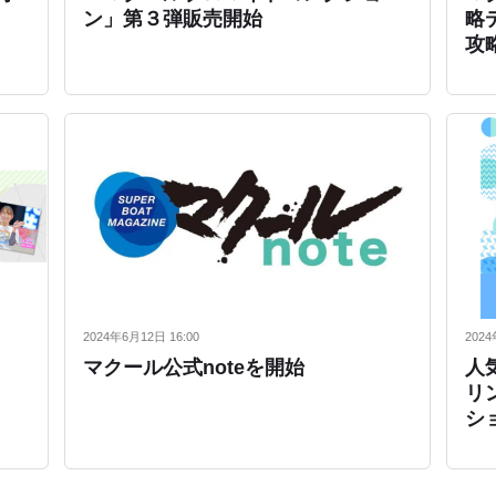
ン」第３弾販売開始
略
攻
2024年6月12日 16:00
2024
マクール公式noteを開始
人
リ
シ